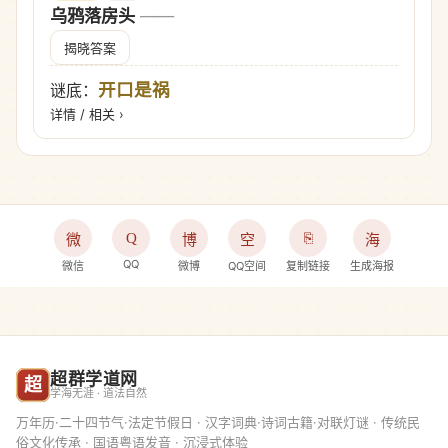
乌鸦落房头
——
揭晓答案
开口是祸
谜底：
详情 / 相关 ›
Q
⎘
微
博
空
海
QQ
微信
微博
QQ空间
复制链接
生成海报
超群学道网
超
学海无涯 · 道法自然
万年历·二十四节气·法定节假日 · 汉字词典·诗词古籍·对联灯谜 · 传统民
俗文化传承 · 国语粤语发音 · 沉浸式体验