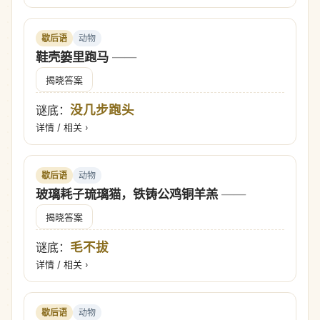
歇后语
动物
鞋壳篓里跑马
——
揭晓答案
没几步跑头
谜底：
详情 / 相关 ›
歇后语
动物
玻璃耗子琉璃猫，铁铸公鸡铜羊羔
——
揭晓答案
毛不拔
谜底：
详情 / 相关 ›
歇后语
动物