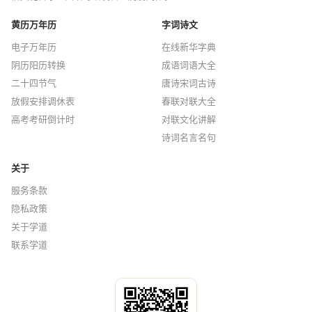
黄历万年历
字词诗文
电子万年历
在线新华字典
阴历阳历转换
成语词语大全
二十四节气
唐诗宋词古诗
放假安排调休表
春联对联大全
高考考研倒计时
对联文化讲解
诗词名言名句
关于
服务条款
隐私政策
关于学道
联系学道