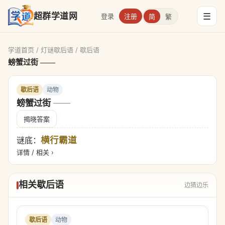
☰
超群学道网
登录
注册
简
繁
学道首页
/
灯谜歇后语
/
歇后语
螃蟹过街 ——
歇后语
动物
螃蟹过街
——
揭晓答案
横行霸道
谜底：
详情 / 相关 ›
相关歇后语
边猜边乐
歇后语
动物