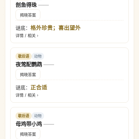
剖鱼得珠
——
揭晓答案
格外珍贵；喜出望外
谜底：
详情 / 相关 ›
歇后语
动物
夜莺配鹦鹉
——
揭晓答案
正合适
谜底：
详情 / 相关 ›
歇后语
动物
母鸡带小鸡
——
揭晓答案