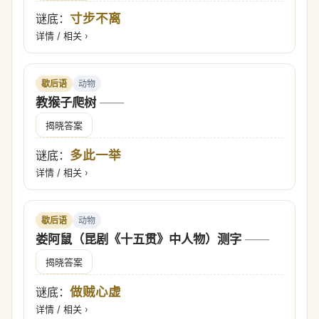
寸步不离
谜底：
详情 / 相关 ›
歇后语
动物
教猴子爬树
——
揭晓答案
多此一举
谜底：
详情 / 相关 ›
歇后语
动物
娄阿鼠（昆剧《十五贯》中人物）测字
——
揭晓答案
做贼心虚
谜底：
详情 / 相关 ›