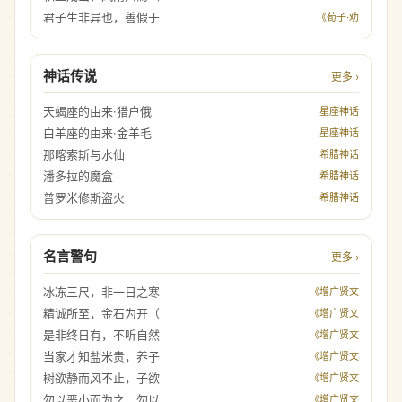
君子生非异也，善假于
《荀子·劝
神话传说
更多 ›
天蝎座的由来·猎户俄
星座神话
白羊座的由来·金羊毛
星座神话
那喀索斯与水仙
希腊神话
潘多拉的魔盒
希腊神话
普罗米修斯盗火
希腊神话
名言警句
更多 ›
冰冻三尺，非一日之寒
《增广贤文
精诚所至，金石为开（
《增广贤文
是非终日有，不听自然
《增广贤文
当家才知盐米贵，养子
《增广贤文
树欲静而风不止，子欲
《增广贤文
勿以恶小而为之，勿以
《增广贤文