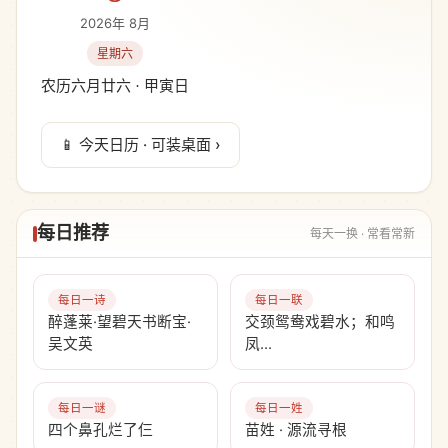
2026年 8月
星期六
农历六月廿六 · 甲寅日
📱 今天日历 · 可装桌面 ›
每日推荐
每天一换 · 常看常新
每日一诗
每日一联
醉蓬莱·望碧天书断宝·
交颈鸳鸯戏碧水；和鸣
吴文英
凤…
每日一谜
每日一姓
四个鼻孔烂了仨
苗姓 · 源流寻根