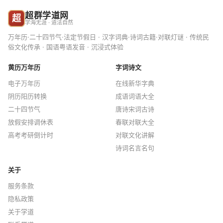
超群学道网
超
学海无涯 · 道法自然
万年历·二十四节气·法定节假日 · 汉字词典·诗词古籍·对联灯谜 · 传统民
俗文化传承 · 国语粤语发音 · 沉浸式体验
黄历万年历
字词诗文
电子万年历
在线新华字典
阴历阳历转换
成语词语大全
二十四节气
唐诗宋词古诗
放假安排调休表
春联对联大全
高考考研倒计时
对联文化讲解
诗词名言名句
关于
服务条款
隐私政策
关于学道