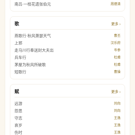
南吕·一枝花遗张伯元
周德清
歌
更多 ›
燕歌行·秋风萧瑟天气
曹丕
上邪
汉乐府
走马川行奉送封大夫出
岑参
兵车行
杜甫
茅屋为秋风所破歌
杜甫
短歌行
曹操
赋
更多 ›
远游
刘向
怨思
刘向
守志
王逸
哀岁
王逸
伤时
王逸