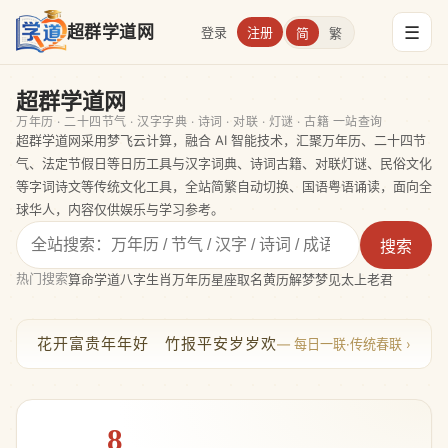
☰
超群学道网
登录
注册
简
繁
超群学道网
万年历 · 二十四节气 · 汉字字典 · 诗词 · 对联 · 灯谜 · 古籍 一站查询
超群学道网采用梦飞云计算，融合 AI 智能技术，汇聚万年历、二十四节
气、法定节假日等日历工具与汉字词典、诗词古籍、对联灯谜、民俗文化
等字词诗文等传统文化工具，全站简繁自动切换、国语粤语诵读，面向全
球华人，内容仅供娱乐与学习参考。
搜索
热门搜索
算命
学道
八字
生肖
万年历
星座
取名
黄历
解梦
梦见太上老君
花开富贵年年好 竹报平安岁岁欢
— 每日一联·传统春联 ›
8