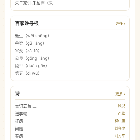
朱子家训·朱柏庐（朱
百家姓寻根
更多 ›
微生（wēi shēng）
谷梁（gǔ liáng）
宰父（zǎi fǔ）
公良（gōng liáng）
段干（duàn gān）
第五（dì wǔ）
诗
更多 ›
宫词五首 二
顾况
送李端
严维
征怨
柳中庸
阙题
刘眘虚
春怨
刘方平