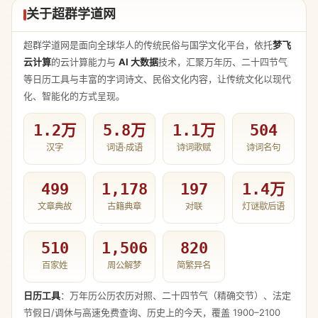
关于超群学道网
超群学道网是面向全球华人的传统民俗与国学文化平台，依托
梦飞
云计算
的云计算能力与
AI 大数据
技术，汇聚万年历、二十四节气
等日历工具与丰富的字词诗文、民俗文化内容，让传统文化以现代
化、智能化的方式呈现。
1.2万
5.8万
1.1万
504
汉字
词语·成语
诗词歌赋
诗词名句
499
1,178
197
1.4万
文章典故
古籍典章
对联
灯谜歇后语
510
1,506
820
百家姓
周公解梦
简繁异名
日历工具
：万年历公历农历对照、二十四节气（精确交节）、法定
节假日/调休与高速免费查询、历史上的今天，覆盖 1900–2100