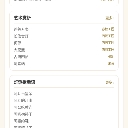
艺术赏析
更多 ›
莲鹤方壶
春秋工匠
长信宫灯
西汉工匠
何尊
西周工匠
大克鼎
西周工匠
古诗四帖
张旭
蜀素帖
米芾
灯谜歇后语
更多 ›
阿斗当皇帝
阿斗的江山
阿公吃黄连
阿奶抱孙子
阿婆的鞋
阿婆留胡子