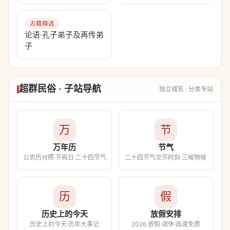
古籍精选
论语·孔子弟子及再传弟
子
超群民俗 · 子站导航
独立域名 · 分类专站
万
节
万年历
节气
公农历对照·节假日·二十四节气
二十四节气交节时刻·三候物候
历
假
历史上的今天
放假安排
历史上的今天·历年大事记
2026 放假·调休·高速免费