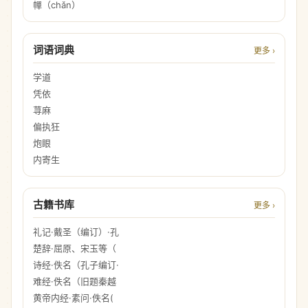
幝（chǎn）
词语词典
更多 ›
学道
凭依
荨麻
偏执狂
炮眼
内寄生
古籍书库
更多 ›
礼记·戴圣（编订）·孔
楚辞·屈原、宋玉等（
诗经·佚名（孔子编订·
难经·佚名（旧题秦越
黄帝内经·素问·佚名(