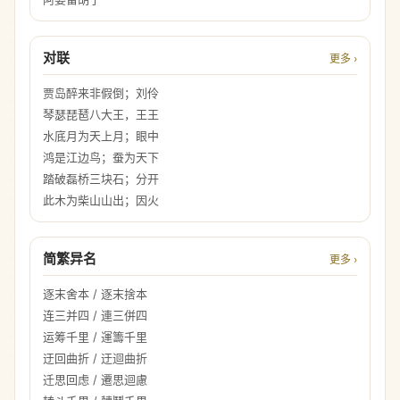
对联
更多 ›
贾岛醉来非假倒；刘伶
琴瑟琵琶八大王，王王
水底月为天上月；眼中
鸿是江边鸟；蚕为天下
踏破磊桥三块石；分开
此木为柴山山出；因火
简繁异名
更多 ›
逐末舍本 / 逐末捨本
连三并四 / 連三併四
运筹千里 / 運籌千里
迂回曲折 / 迂迴曲折
迁思回虑 / 遷思迴慮