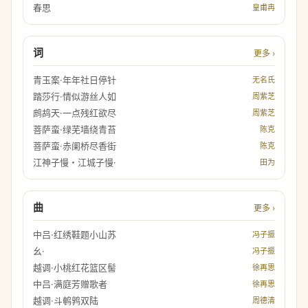
春思
皇甫冉
词
更多 ›
青玉案·年年社日停针
无名氏
踏莎行·情似游丝人如
周紫芝
鹧鸪天·一点残红欲尽
周紫芝
菩萨蛮·绿芜墙绕青苔
陈克
菩萨蛮·赤阑桥尽香街
陈克
江神子慢・江城子慢·
田为
曲
更多 ›
中吕·红绣鞋题小山苏
冯子振
幺·
冯子振
越调·小桃红花篮区髻
徐再思
中吕·满庭芳赠歌者
徐再思
越调·斗鹌鹑双陆
周德清