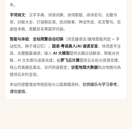
年。
字词诗文
：汉字字典、词语词典、诗词歌赋、诗词名句、古籍书
库、对联大全、灯谜歇后语、民间故事、神话传说、名言警句、百
家姓寻根、简繁异名等国学内容。
智能与体验
：
全站简繁自动切换
（浏览器语言/属地智能判定 + 手
动优先，跨子域记忆）；
国语·粤语真人/AI 诵读发音
，诗词逐字注
音、古籍整篇诵读；接入
AI 大模型
提供古籍白话解读、智能对对
联、AI 文生图与语音合成；由
梦飞云计算
提供云主机与资源支撑、
核心页真静态直出，访问快速稳定；
访客地理大数据
热点地图与热
搜词云实时呈现。
本站内容整理自传统民俗与公版典籍资料，
仅供娱乐与学习参考，
请勿迷信
。