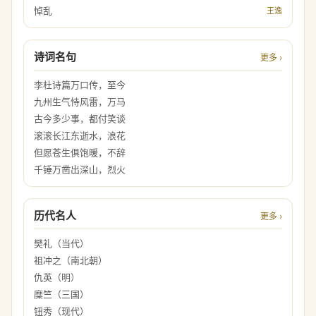
悼乱
王逸
诗词名句
更多 ›
李杜诗篇万口传，至今
九州生气恃风雷，万马
古今多少事，都付笑谈
滚滚长江东逝水，浪花
但愿苍生俱饱暖，不辞
千锤万凿出深山，烈火
历代名人
更多 ›
樊礼（当代）
祖冲之（南北朝）
仇英（明）
糜竺（三国）
钮秀（现代）