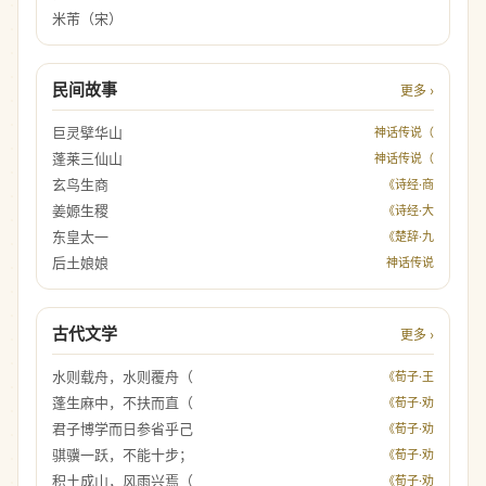
米芾（宋）
民间故事
更多 ›
巨灵擘华山
神话传说（
蓬莱三仙山
神话传说（
玄鸟生商
《诗经·商
姜嫄生稷
《诗经·大
东皇太一
《楚辞·九
后土娘娘
神话传说
古代文学
更多 ›
水则载舟，水则覆舟（
《荀子·王
蓬生麻中，不扶而直（
《荀子·劝
君子博学而日参省乎己
《荀子·劝
骐骥一跃，不能十步；
《荀子·劝
积土成山，风雨兴焉（
《荀子·劝