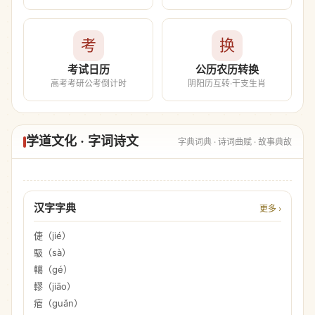
考
换
考试日历
公历农历转换
高考考研公考倒计时
阴阳历互转·干支生肖
学道文化 · 字词诗文
字典词典 · 诗词曲赋 · 故事典故
汉字字典
更多 ›
倢（jié）
馺（sà）
轕（gé）
轇（jiāo）
痯（guǎn）