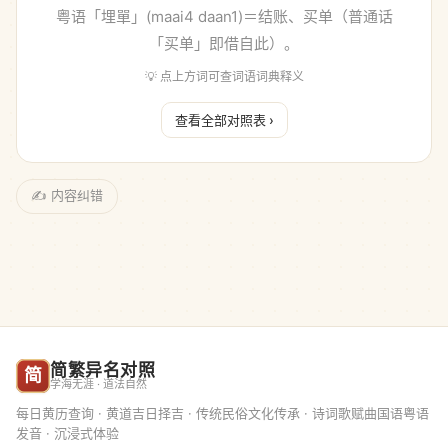
粤语「埋單」(maai4 daan1)＝结账、买单（普通话
「买单」即借自此）。
💡 点上方词可查
词语词典
释义
查看全部对照表 ›
✍ 内容纠错
简繁异名对照
简
学海无涯 · 道法自然
每日黄历查询 · 黄道吉日择吉 · 传统民俗文化传承 · 诗词歌赋曲国语粤语
发音 · 沉浸式体验