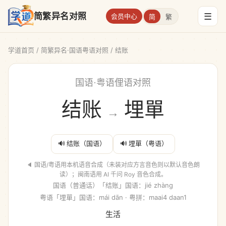
☰
简繁异名对照
会员中心
简
繁
学道首页
/
简繁异名·国语粤语对照
/ 结账
国语·粤语俚语对照
结账
埋單
→
🔊 结账（国语）
🔊 埋單（粤语）
🔈 国语/粤语用本机语音合成（未装对应方言音色则以默认音色朗
读）；闽南语用 AI 千问 Roy 音色合成。
国语（普通话）「结账」国语：jié zhàng
粤语「埋單」国语：mái dān · 粤拼：maai4 daan1
生活