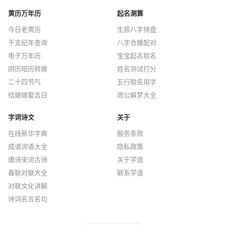
黄历万年历
起名测算
今日老黄历
生辰八字排盘
干支纪年查询
八字合婚配对
电子万年历
宝宝起名取名
阴历阳历转换
姓名测试打分
二十四节气
五行取名用字
结婚嫁娶吉日
周公解梦大全
字词诗文
关于
在线新华字典
服务条款
成语词语大全
隐私政策
唐诗宋词古诗
关于学道
春联对联大全
联系学道
对联文化讲解
诗词名言名句