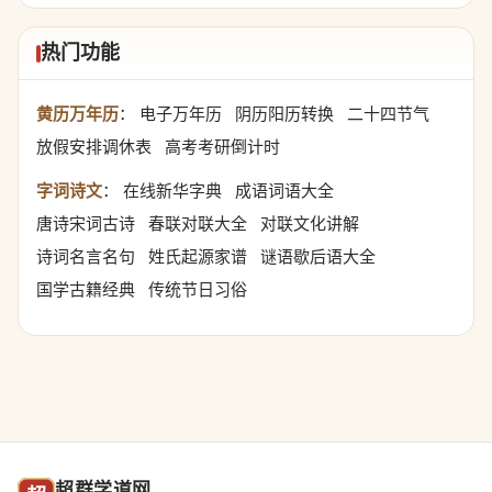
热门功能
黄历万年历
：
电子万年历
阴历阳历转换
二十四节气
放假安排调休表
高考考研倒计时
字词诗文
：
在线新华字典
成语词语大全
唐诗宋词古诗
春联对联大全
对联文化讲解
诗词名言名句
姓氏起源家谱
谜语歇后语大全
国学古籍经典
传统节日习俗
超群学道网