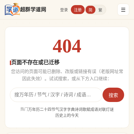
☰
超群学道网
登录
注册
简
繁
404
页面不存在或已迁移
您访问的页面可能已删除、改版或链接有误（老版网址常
因此失效）。试试搜索，或从下方入口继续：
搜索
热门
万年历
二十四节气
汉字字典
诗词歌赋
成语
对联
灯谜
历史上的今天