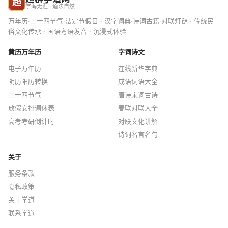
超
学海无涯 · 道法自然
万年历·二十四节气·法定节假日 · 汉字词典·诗词古籍·对联灯谜 · 传统民
俗文化传承 · 国语粤语发音 · 沉浸式体验
黄历万年历
字词诗文
电子万年历
在线新华字典
阴历阳历转换
成语词语大全
二十四节气
唐诗宋词古诗
放假安排调休表
春联对联大全
高考考研倒计时
对联文化讲解
诗词名言名句
关于
服务条款
隐私政策
关于学道
联系学道