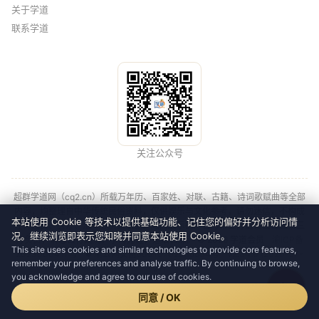
关于学道
联系学道
关注公众号
超群学道网（cq2.cn）所载万年历、百家姓、对联、古籍、诗词歌赋曲等全部
内容，均整理自中华传统民俗资料，仅供娱乐与文化参考，请勿迷信，不构成
本站使用 Cookie 等技术以提供基础功能、记住您的偏好并分析访问情
任何投资、医疗、法律等决策依据。站内展示的广告与第三方链接由相应第三
况。继续浏览即表示您知晓并同意本站使用 Cookie。
方负责，请您自行甄别。学海无涯，道法自然。 © 2026 学道会员
渝ICP备
This site uses cookies and similar technologies to provide core features,
2023000417号
·
🛡 渝公网安备50010702505634号
v2.34.0 (2026-07-
remember your preferences and analyse traffic. By continuing to browse,
27)
you acknowledge and agree to our use of cookies.
问
📍 默认北京（中国） · 时区 Asia/Shanghai UTC+8
·
会员可设置所在地
同意 / OK