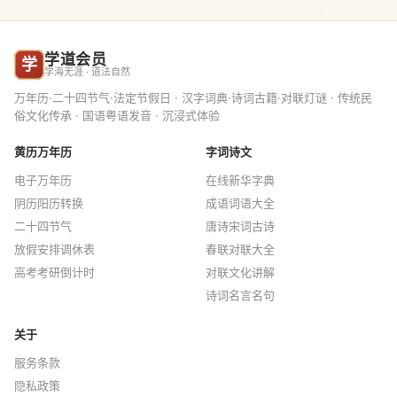
学道会员
学
学海无涯 · 道法自然
万年历·二十四节气·法定节假日 · 汉字词典·诗词古籍·对联灯谜 · 传统民
俗文化传承 · 国语粤语发音 · 沉浸式体验
黄历万年历
字词诗文
电子万年历
在线新华字典
阴历阳历转换
成语词语大全
二十四节气
唐诗宋词古诗
放假安排调休表
春联对联大全
高考考研倒计时
对联文化讲解
诗词名言名句
关于
服务条款
隐私政策