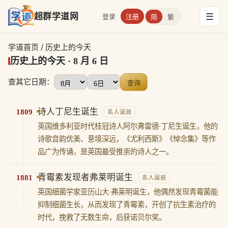
☰
超群学道网
登录
注册
简
繁
学道首页
/ 历史上的今天
历史上的今天 · 8 月 6 日
查其它日期：
查询
诗人丁尼生诞生
1809
名人诞辰
英国维多利亚时代桂冠诗人阿尔弗雷德·丁尼生诞生，他的
诗歌音韵优美、意境深远，《尤利西斯》《悼念集》等作
品广为传诵，是英国最受推崇的诗人之一。
青霉素发现者弗莱明诞生
1881
名人诞辰
英国细菌学家亚历山大·弗莱明诞生，他偶然发现青霉菌能
抑制细菌生长，从而发现了青霉素，开创了抗生素治疗的
时代，挽救了无数生命，后获诺贝尔奖。