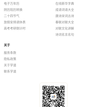
电子万年历
在线新华字典
阴历阳历转换
成语词语大全
二十四节气
唐诗宋词古诗
放假安排调休表
春联对联大全
高考考研倒计时
对联文化讲解
诗词名言名句
关于
服务条款
隐私政策
关于学道
联系学道