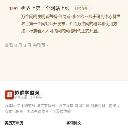
世界上第一个网站上线
1991
科技发明
万维网的发明者蒂姆·伯纳斯-李在欧洲核子研究中心将世
界上第一个网站公开发布，介绍万维网的概念和使用方
法，标志着人人可访问的网络时代正式开启。
查看 8 月 6 日 完整页 ›
超群学道网
超
学海无涯 · 道法自然
万年历·二十四节气·法定节假日 · 汉字词典·诗词古籍·对联灯谜 · 传统民
俗文化传承 · 国语粤语发音 · 沉浸式体验
黄历万年历
字词诗文